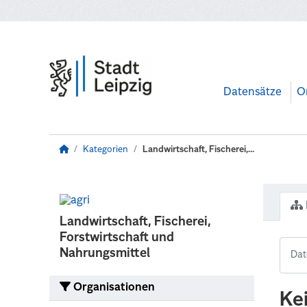
Zum Hauptinhalt wechseln
Datensätze
O
Kategorien
Landwirtschaft, Fischerei,...
Landwirtschaft, Fischerei,
Forstwirtschaft und
Nahrungsmittel
Organisationen
Ke