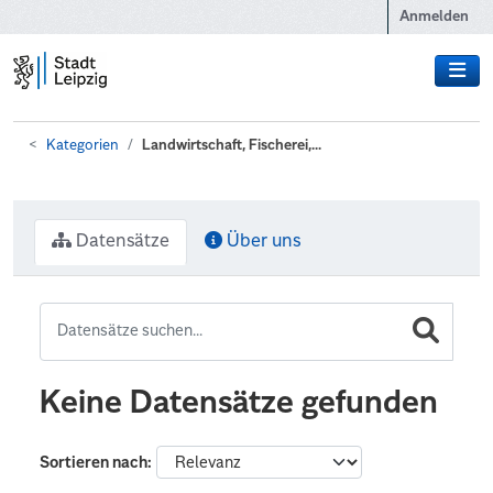
Zum Hauptinhalt wechseln
Anmelden
Kategorien
Landwirtschaft, Fischerei,...
Datensätze
Über uns
Keine Datensätze gefunden
Sortieren nach