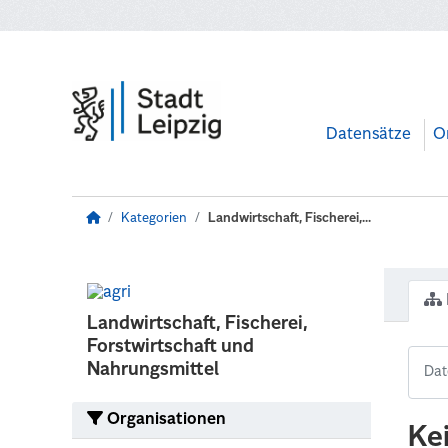
Zum Hauptinhalt wechseln
Datensätze
O
Kategorien
Landwirtschaft, Fischerei,...
Landwirtschaft, Fischerei,
Forstwirtschaft und
Nahrungsmittel
Organisationen
Ke