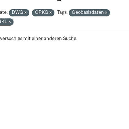
ate:
DWG
GPKG
Tags:
Geobasisdaten
GKL
 versuch es mit einer anderen Suche.