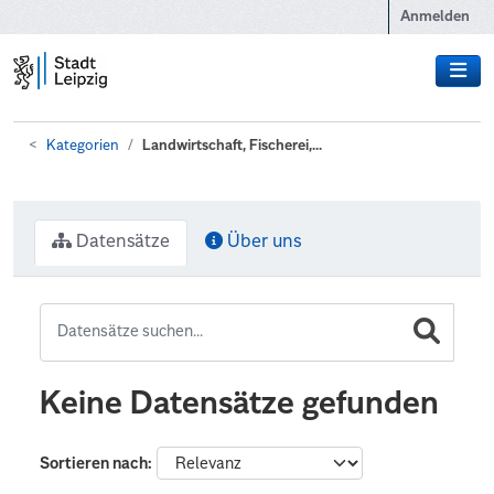
Zum Hauptinhalt wechseln
Anmelden
Kategorien
Landwirtschaft, Fischerei,...
Datensätze
Über uns
Keine Datensätze gefunden
Sortieren nach