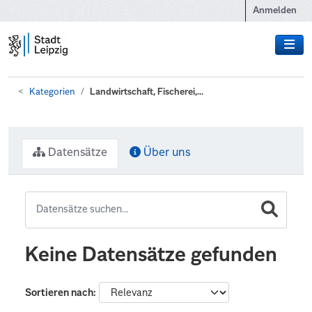
Zum Hauptinhalt wechseln
Anmelden
Kategorien
Landwirtschaft, Fischerei,...
Datensätze
Über uns
Keine Datensätze gefunden
Sortieren nach