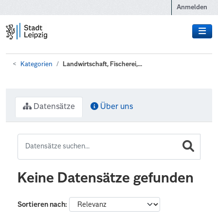
Zum Hauptinhalt wechseln
Anmelden
Kategorien
Landwirtschaft, Fischerei,...
Datensätze
Über uns
Keine Datensätze gefunden
Sortieren nach