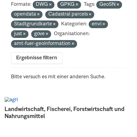
Formate:
DWG
GPKG
Tags:
GeoSN
opendata
Cadastral parcels
Stadtgrundkarte
Kategorien:
envi
just
gove
Organisationen:
amt-fuer-geoinformation
Ergebnisse filtern
Bitte versuch es mit einer anderen Suche.
Landwirtschaft, Fischerei, Forstwirtschaft und
Nahrungsmittel