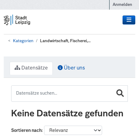
Zum Hauptinhalt wechseln
Anmelden
Kategorien
Landwirtschaft, Fischerei,...
Datensätze
Über uns
Keine Datensätze gefunden
Sortieren nach