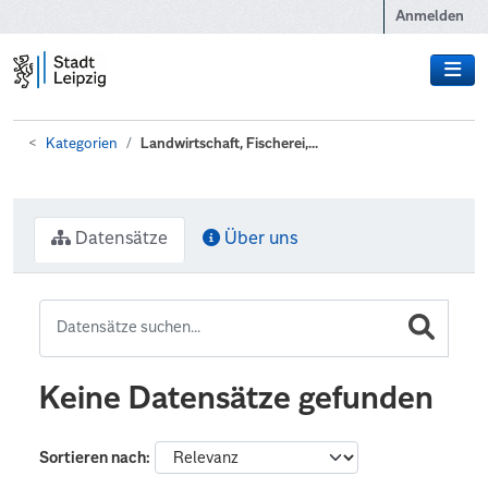
Zum Hauptinhalt wechseln
Anmelden
Kategorien
Landwirtschaft, Fischerei,...
Datensätze
Über uns
Keine Datensätze gefunden
Sortieren nach