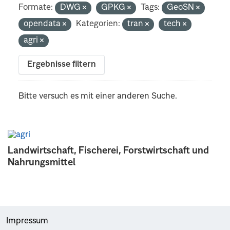
Formate:
DWG
GPKG
Tags:
GeoSN
opendata
Kategorien:
tran
tech
agri
Ergebnisse filtern
Bitte versuch es mit einer anderen Suche.
Landwirtschaft, Fischerei, Forstwirtschaft und
Nahrungsmittel
Impressum