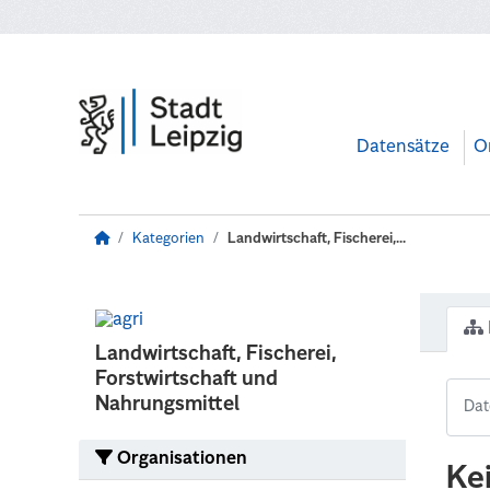
Zum Hauptinhalt wechseln
Datensätze
O
Kategorien
Landwirtschaft, Fischerei,...
Landwirtschaft, Fischerei,
Forstwirtschaft und
Nahrungsmittel
Organisationen
Ke