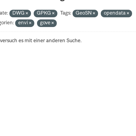
ate:
DWG
GPKG
Tags:
GeoSN
opendata
orien:
envi
gove
 versuch es mit einer anderen Suche.