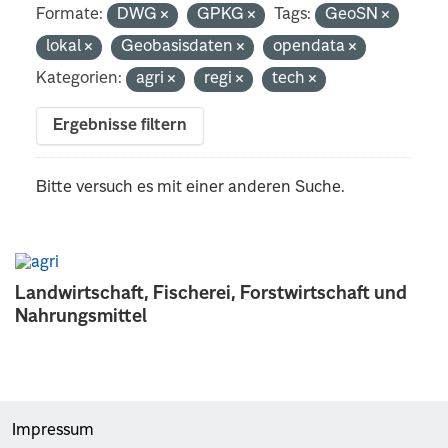
Formate:
DWG
GPKG
Tags:
GeoSN
lokal
Geobasisdaten
opendata
Kategorien:
agri
regi
tech
Ergebnisse filtern
Bitte versuch es mit einer anderen Suche.
Landwirtschaft, Fischerei, Forstwirtschaft und
Nahrungsmittel
Impressum