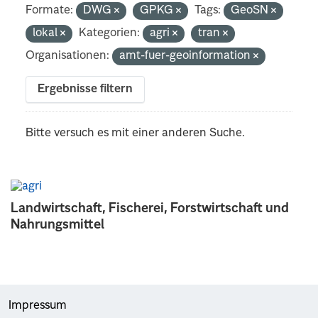
Formate:
DWG
GPKG
Tags:
GeoSN
lokal
Kategorien:
agri
tran
Organisationen:
amt-fuer-geoinformation
Ergebnisse filtern
Bitte versuch es mit einer anderen Suche.
Landwirtschaft, Fischerei, Forstwirtschaft und
Nahrungsmittel
Impressum