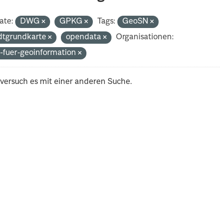
ate:
DWG
GPKG
Tags:
GeoSN
dtgrundkarte
opendata
Organisationen:
-fuer-geoinformation
 versuch es mit einer anderen Suche.