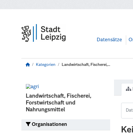
Zum Hauptinhalt wechseln
Datensätze
O
Kategorien
Landwirtschaft, Fischerei,...
Landwirtschaft, Fischerei,
Forstwirtschaft und
Nahrungsmittel
Organisationen
Ke