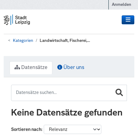
Zum Hauptinhalt wechseln
Anmelden
Kategorien
Landwirtschaft, Fischerei,...
Datensätze
Über uns
Keine Datensätze gefunden
Sortieren nach