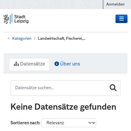
Zum Hauptinhalt wechseln
Anmelden
Kategorien
Landwirtschaft, Fischerei,...
Datensätze
Über uns
Keine Datensätze gefunden
Sortieren nach