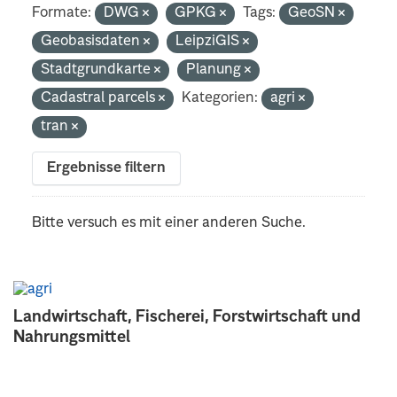
Formate:
DWG
GPKG
Tags:
GeoSN
Geobasisdaten
LeipziGIS
Stadtgrundkarte
Planung
Cadastral parcels
Kategorien:
agri
tran
Ergebnisse filtern
Bitte versuch es mit einer anderen Suche.
Landwirtschaft, Fischerei, Forstwirtschaft und
Nahrungsmittel