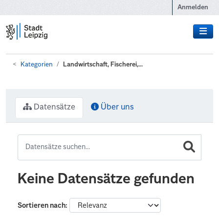
Zum Hauptinhalt wechseln
Anmelden
Kategorien
Landwirtschaft, Fischerei,...
Datensätze
Über uns
Keine Datensätze gefunden
Sortieren nach