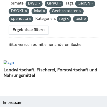
Formate:
DWG
GPKG
Tags:
GeoSN
DSGKL
lokal
Geobasisdaten
opendata
Kategorien:
regi
tech
Ergebnisse filtern
Bitte versuch es mit einer anderen Suche.
Landwirtschaft, Fischerei, Forstwirtschaft und
Nahrungsmittel
Impressum