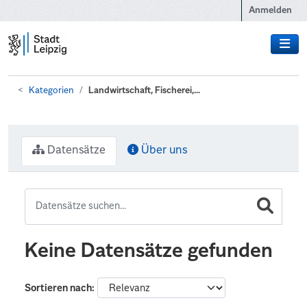
Zum Hauptinhalt wechseln
Anmelden
Kategorien
Landwirtschaft, Fischerei,...
Datensätze
Über uns
Keine Datensätze gefunden
Sortieren nach