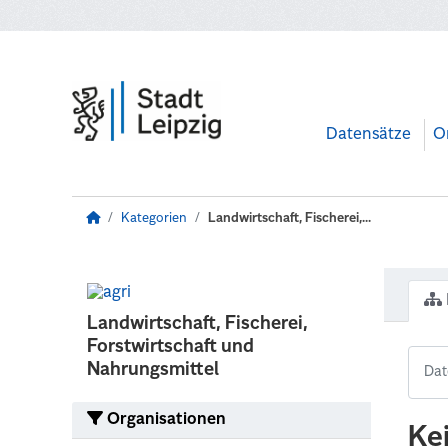
Zum Hauptinhalt wechseln
Datensätze
O
Kategorien
Landwirtschaft, Fischerei,...
Landwirtschaft, Fischerei,
Forstwirtschaft und
Nahrungsmittel
Organisationen
Ke