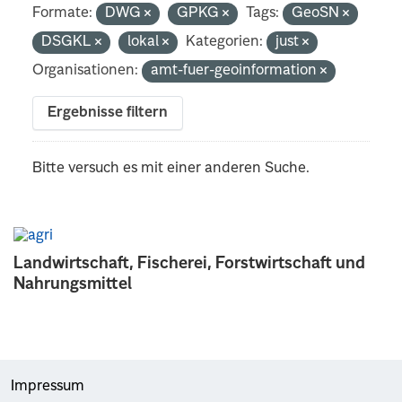
Formate:
DWG
GPKG
Tags:
GeoSN
DSGKL
lokal
Kategorien:
just
Organisationen:
amt-fuer-geoinformation
Ergebnisse filtern
Bitte versuch es mit einer anderen Suche.
Landwirtschaft, Fischerei, Forstwirtschaft und
Nahrungsmittel
Impressum