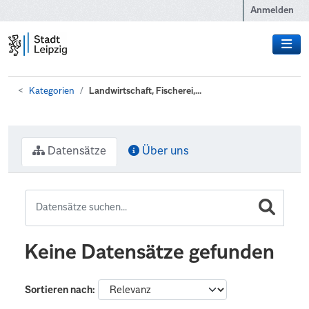
Zum Hauptinhalt wechseln
Anmelden
Kategorien
Landwirtschaft, Fischerei,...
Datensätze
Über uns
Keine Datensätze gefunden
Sortieren nach