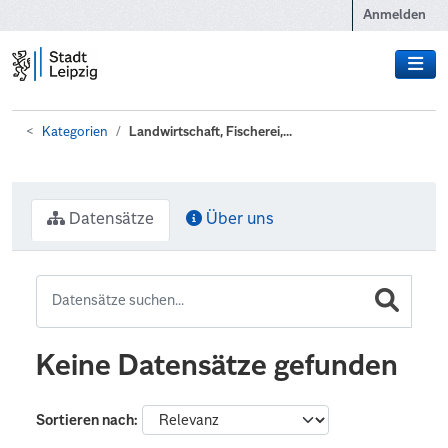
Zum Hauptinhalt wechseln
Anmelden
Kategorien
Landwirtschaft, Fischerei,...
Datensätze
Über uns
Keine Datensätze gefunden
Sortieren nach