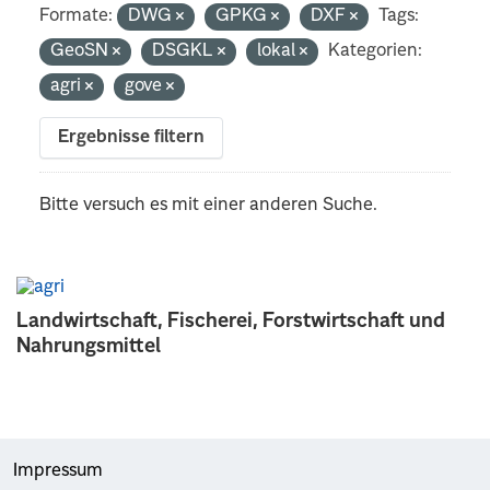
Formate:
DWG
GPKG
DXF
Tags:
GeoSN
DSGKL
lokal
Kategorien:
agri
gove
Ergebnisse filtern
Bitte versuch es mit einer anderen Suche.
Landwirtschaft, Fischerei, Forstwirtschaft und
Nahrungsmittel
Impressum