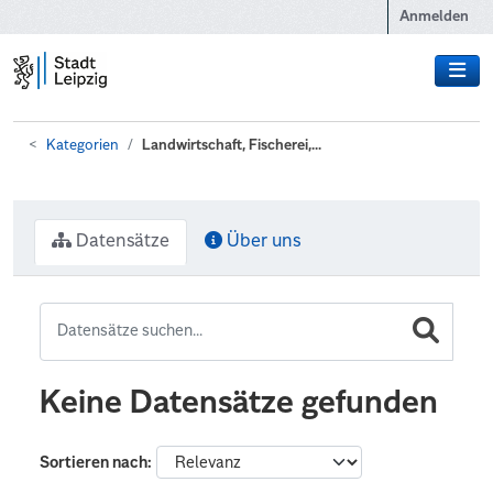
Zum Hauptinhalt wechseln
Anmelden
Kategorien
Landwirtschaft, Fischerei,...
Datensätze
Über uns
Keine Datensätze gefunden
Sortieren nach