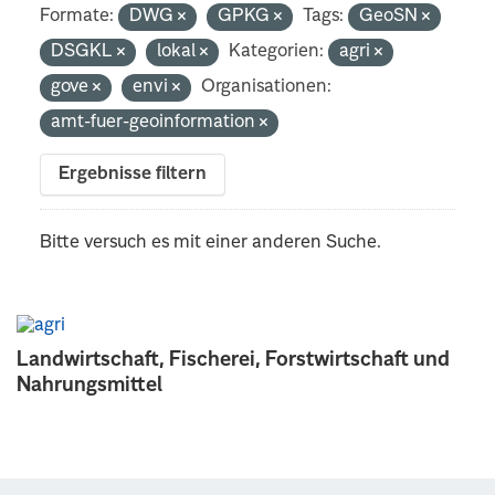
Formate:
DWG
GPKG
Tags:
GeoSN
DSGKL
lokal
Kategorien:
agri
gove
envi
Organisationen:
amt-fuer-geoinformation
Ergebnisse filtern
Bitte versuch es mit einer anderen Suche.
Landwirtschaft, Fischerei, Forstwirtschaft und
Nahrungsmittel