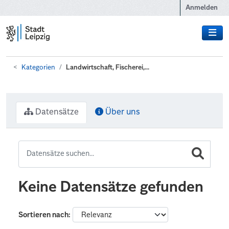
Zum Hauptinhalt wechseln
Anmelden
Kategorien
Landwirtschaft, Fischerei,...
Datensätze
Über uns
Keine Datensätze gefunden
Sortieren nach