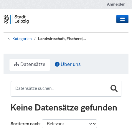
Zum Hauptinhalt wechseln
Anmelden
Kategorien
Landwirtschaft, Fischerei,...
Datensätze
Über uns
Keine Datensätze gefunden
Sortieren nach