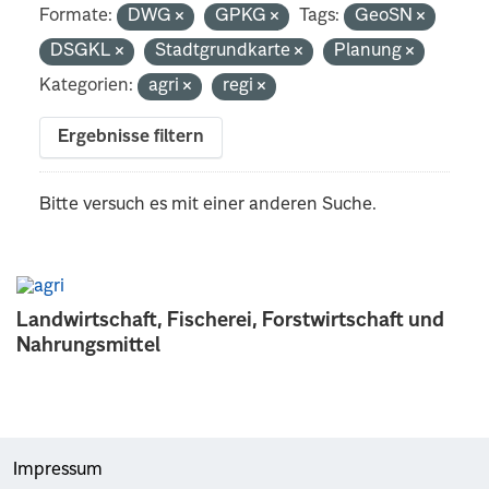
Formate:
DWG
GPKG
Tags:
GeoSN
DSGKL
Stadtgrundkarte
Planung
Kategorien:
agri
regi
Ergebnisse filtern
Bitte versuch es mit einer anderen Suche.
Landwirtschaft, Fischerei, Forstwirtschaft und
Nahrungsmittel
Impressum