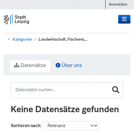
Zum Hauptinhalt wechseln
Anmelden
Kategorien
Landwirtschaft, Fischerei,...
Datensätze
Über uns
Keine Datensätze gefunden
Sortieren nach