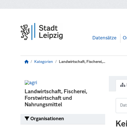
Zum Hauptinhalt wechseln
Datensätze
O
Kategorien
Landwirtschaft, Fischerei,...
Landwirtschaft, Fischerei,
Forstwirtschaft und
Nahrungsmittel
Organisationen
Ke