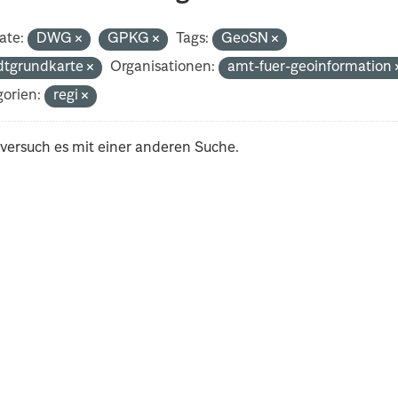
ate:
DWG
GPKG
Tags:
GeoSN
dtgrundkarte
Organisationen:
amt-fuer-geoinformation
orien:
regi
 versuch es mit einer anderen Suche.