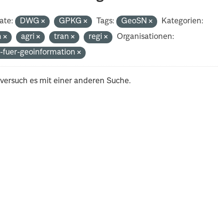
ate:
DWG
GPKG
Tags:
GeoSN
Kategorien:
h
agri
tran
regi
Organisationen:
-fuer-geoinformation
 versuch es mit einer anderen Suche.