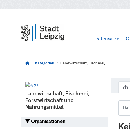
Zum Hauptinhalt wechseln
Datensätze
O
Kategorien
Landwirtschaft, Fischerei,...
Landwirtschaft, Fischerei,
Forstwirtschaft und
Nahrungsmittel
Organisationen
Ke