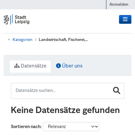
Zum Hauptinhalt wechseln
Anmelden
Kategorien
Landwirtschaft, Fischerei,...
Datensätze
Über uns
Keine Datensätze gefunden
Sortieren nach