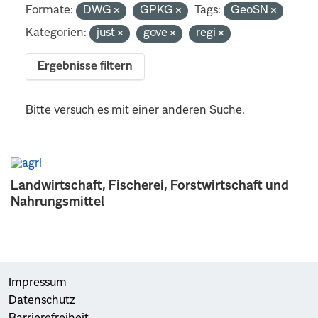
Formate:
DWG
GPKG
Tags:
GeoSN
Kategorien:
just
gove
regi
Ergebnisse filtern
Bitte versuch es mit einer anderen Suche.
Landwirtschaft, Fischerei, Forstwirtschaft und
Nahrungsmittel
Impressum
Datenschutz