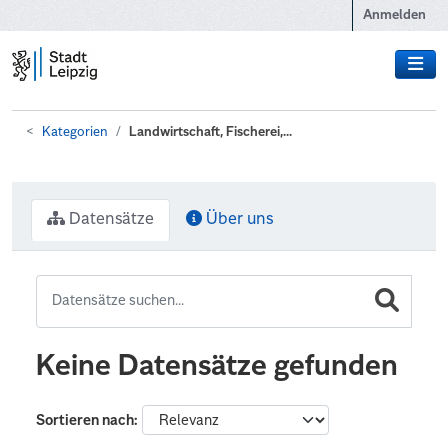
Zum Hauptinhalt wechseln
Anmelden
Kategorien
Landwirtschaft, Fischerei,...
Datensätze
Über uns
Keine Datensätze gefunden
Sortieren nach