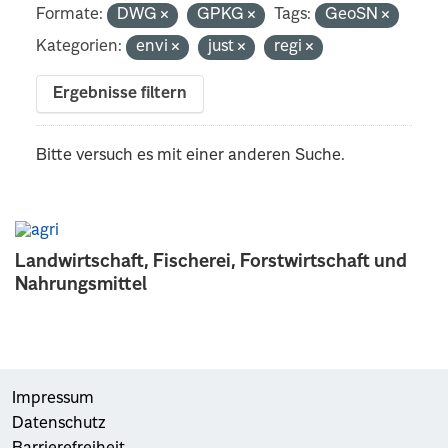
Formate:
DWG
GPKG
Tags:
GeoSN
Kategorien:
envi
just
regi
Ergebnisse filtern
Bitte versuch es mit einer anderen Suche.
Landwirtschaft, Fischerei, Forstwirtschaft und
Nahrungsmittel
Impressum
Datenschutz