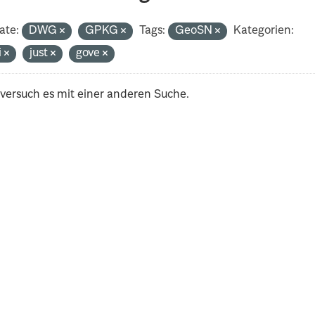
ate:
DWG
GPKG
Tags:
GeoSN
Kategorien:
i
just
gove
 versuch es mit einer anderen Suche.