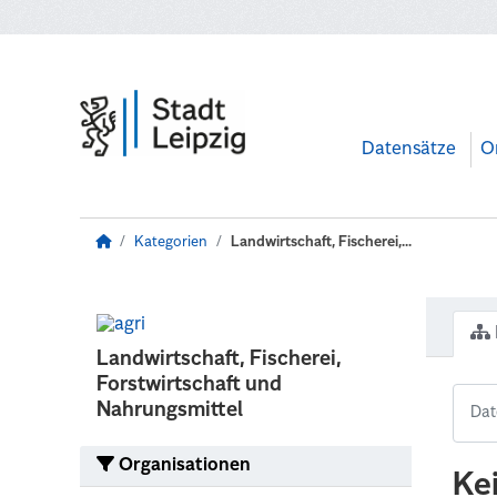
Zum Hauptinhalt wechseln
Datensätze
O
Kategorien
Landwirtschaft, Fischerei,...
Landwirtschaft, Fischerei,
Forstwirtschaft und
Nahrungsmittel
Organisationen
Ke