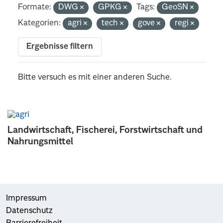
Formate:
DWG
GPKG
Tags:
GeoSN
Kategorien:
agri
tech
gove
regi
Ergebnisse filtern
Bitte versuch es mit einer anderen Suche.
Landwirtschaft, Fischerei, Forstwirtschaft und
Nahrungsmittel
Impressum
Datenschutz