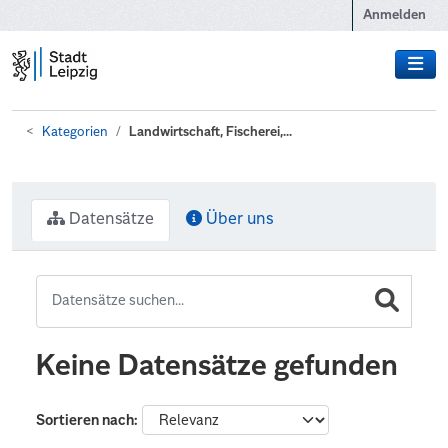
Zum Hauptinhalt wechseln
Anmelden
Kategorien
Landwirtschaft, Fischerei,...
Datensätze
Über uns
Keine Datensätze gefunden
Sortieren nach