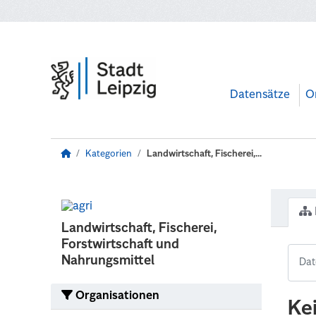
Zum Hauptinhalt wechseln
Datensätze
O
Kategorien
Landwirtschaft, Fischerei,...
Landwirtschaft, Fischerei,
Forstwirtschaft und
Nahrungsmittel
Organisationen
Ke