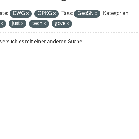
ate:
DWG
GPKG
Tags:
GeoSN
Kategorien:
i
just
tech
gove
 versuch es mit einer anderen Suche.