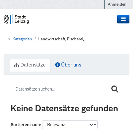
Zum Hauptinhalt wechseln
Anmelden
Kategorien
Landwirtschaft, Fischerei,...
Datensätze
Über uns
Keine Datensätze gefunden
Sortieren nach