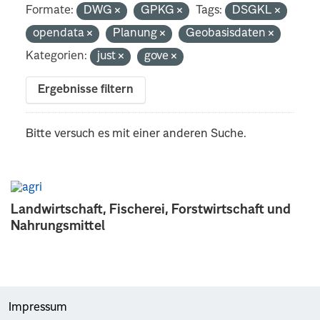
Formate:
DWG
GPKG
Tags:
DSGKL
opendata
Planung
Geobasisdaten
Kategorien:
just
gove
Ergebnisse filtern
Bitte versuch es mit einer anderen Suche.
Landwirtschaft, Fischerei, Forstwirtschaft und
Nahrungsmittel
Impressum