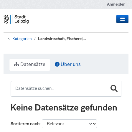
Zum Hauptinhalt wechseln
Anmelden
Kategorien
Landwirtschaft, Fischerei,...
Datensätze
Über uns
Keine Datensätze gefunden
Sortieren nach