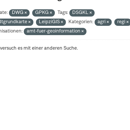
ate:
DWG
GPKG
Tags:
DSGKL
dtgrundkarte
LeipziGIS
Kategorien:
agri
regi
isationen:
amt-fuer-geoinformation
 versuch es mit einer anderen Suche.