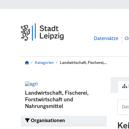
Zum Hauptinhalt wechseln
Datensätze
O
Kategorien
Landwirtschaft, Fischerei,...
Landwirtschaft, Fischerei,
Forstwirtschaft und
Nahrungsmittel
Organisationen
Ke