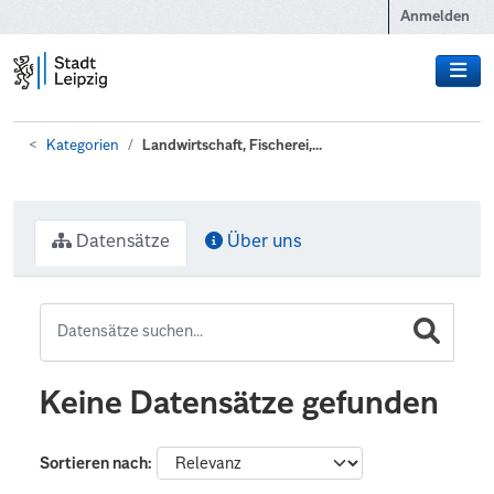
Zum Hauptinhalt wechseln
Anmelden
Kategorien
Landwirtschaft, Fischerei,...
Datensätze
Über uns
Keine Datensätze gefunden
Sortieren nach