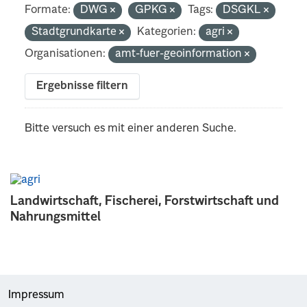
Formate:
DWG
GPKG
Tags:
DSGKL
Stadtgrundkarte
Kategorien:
agri
Organisationen:
amt-fuer-geoinformation
Ergebnisse filtern
Bitte versuch es mit einer anderen Suche.
Landwirtschaft, Fischerei, Forstwirtschaft und
Nahrungsmittel
Impressum