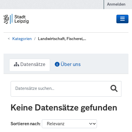
Zum Hauptinhalt wechseln
Anmelden
Kategorien
Landwirtschaft, Fischerei,...
Datensätze
Über uns
Keine Datensätze gefunden
Sortieren nach