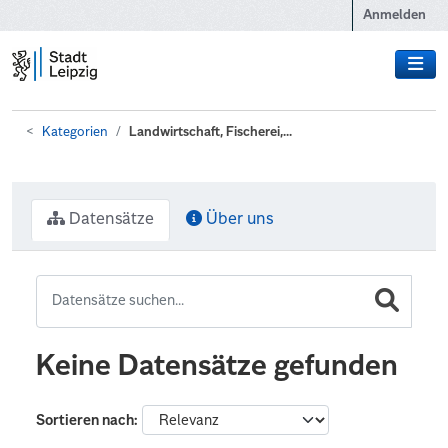
Zum Hauptinhalt wechseln
Anmelden
Kategorien
Landwirtschaft, Fischerei,...
Datensätze
Über uns
Keine Datensätze gefunden
Sortieren nach