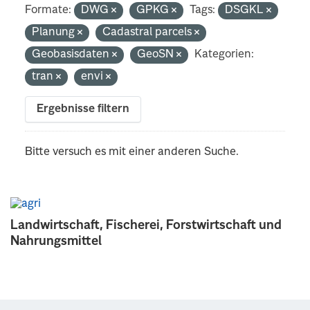
Formate:
DWG
GPKG
Tags:
DSGKL
Planung
Cadastral parcels
Geobasisdaten
GeoSN
Kategorien:
tran
envi
Ergebnisse filtern
Bitte versuch es mit einer anderen Suche.
Landwirtschaft, Fischerei, Forstwirtschaft und
Nahrungsmittel