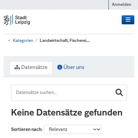
Zum Hauptinhalt wechseln
Anmelden
Kategorien
Landwirtschaft, Fischerei,...
Datensätze
Über uns
Keine Datensätze gefunden
Sortieren nach