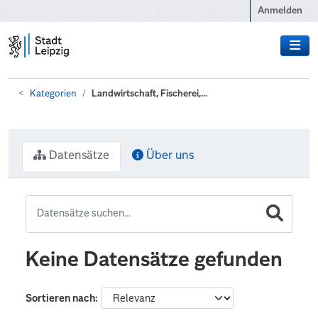
Zum Hauptinhalt wechseln
Anmelden
Kategorien
Landwirtschaft, Fischerei,...
Datensätze
Über uns
Keine Datensätze gefunden
Sortieren nach