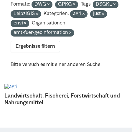
Formate:
DWG
GPKG
Tags:
DSGKL
LeipziGIS
Kategorien:
agri
just
envi
Organisationen:
amt-fuer-geoinformation
Ergebnisse filtern
Bitte versuch es mit einer anderen Suche.
Landwirtschaft, Fischerei, Forstwirtschaft und
Nahrungsmittel