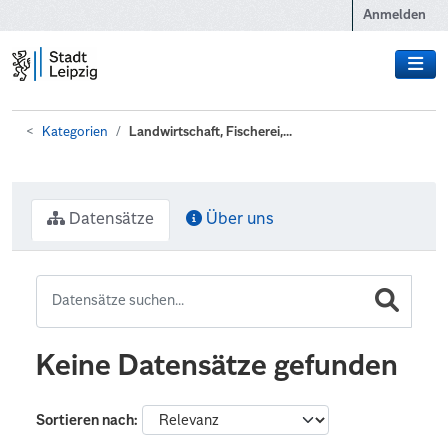
Zum Hauptinhalt wechseln
Anmelden
Kategorien
Landwirtschaft, Fischerei,...
Datensätze
Über uns
Keine Datensätze gefunden
Sortieren nach