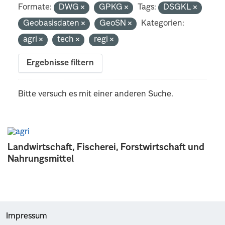
Formate:
DWG
GPKG
Tags:
DSGKL
Geobasisdaten
GeoSN
Kategorien:
agri
tech
regi
Ergebnisse filtern
Bitte versuch es mit einer anderen Suche.
Landwirtschaft, Fischerei, Forstwirtschaft und
Nahrungsmittel
Impressum