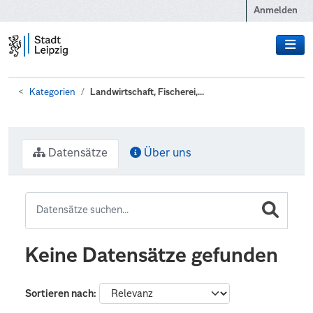
Zum Hauptinhalt wechseln
Anmelden
Kategorien
Landwirtschaft, Fischerei,...
Datensätze
Über uns
Keine Datensätze gefunden
Sortieren nach