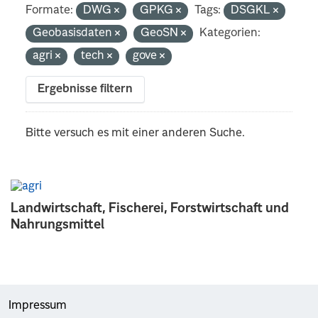
Formate:
DWG
GPKG
Tags:
DSGKL
Geobasisdaten
GeoSN
Kategorien:
agri
tech
gove
Ergebnisse filtern
Bitte versuch es mit einer anderen Suche.
Landwirtschaft, Fischerei, Forstwirtschaft und
Nahrungsmittel
Impressum