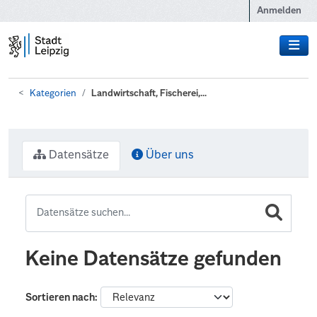
Zum Hauptinhalt wechseln
Anmelden
Kategorien
Landwirtschaft, Fischerei,...
Datensätze
Über uns
Keine Datensätze gefunden
Sortieren nach