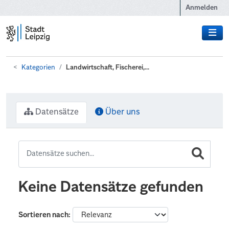
Zum Hauptinhalt wechseln
Anmelden
Kategorien
Landwirtschaft, Fischerei,...
Datensätze
Über uns
Keine Datensätze gefunden
Sortieren nach