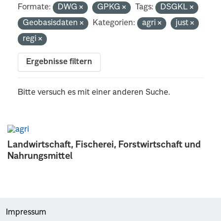
Formate:
DWG
GPKG
Tags:
DSGKL
Geobasisdaten
Kategorien:
agri
just
regi
Ergebnisse filtern
Bitte versuch es mit einer anderen Suche.
Landwirtschaft, Fischerei, Forstwirtschaft und
Nahrungsmittel
Impressum