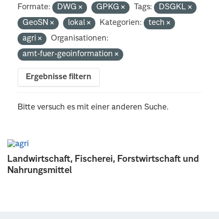
Formate:
DWG
GPKG
Tags:
DSGKL
GeoSN
lokal
Kategorien:
tech
agri
Organisationen:
amt-fuer-geoinformation
Ergebnisse filtern
Bitte versuch es mit einer anderen Suche.
Landwirtschaft, Fischerei, Forstwirtschaft und
Nahrungsmittel