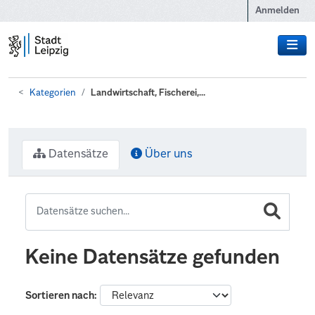
Zum Hauptinhalt wechseln
Anmelden
Kategorien
Landwirtschaft, Fischerei,...
Datensätze
Über uns
Keine Datensätze gefunden
Sortieren nach