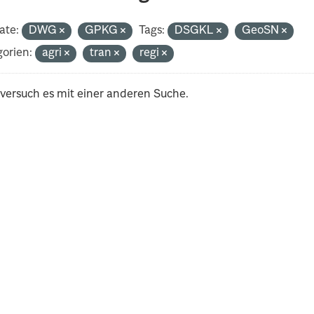
ate:
DWG
GPKG
Tags:
DSGKL
GeoSN
orien:
agri
tran
regi
 versuch es mit einer anderen Suche.