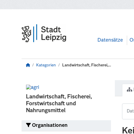
Zum Hauptinhalt wechseln
Datensätze
O
Kategorien
Landwirtschaft, Fischerei,...
Landwirtschaft, Fischerei,
Forstwirtschaft und
Nahrungsmittel
Organisationen
Ke