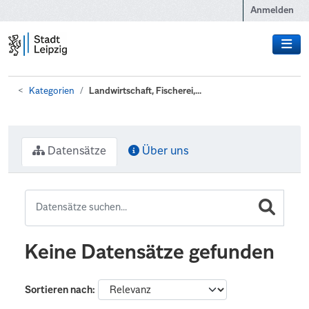
Zum Hauptinhalt wechseln
Anmelden
Kategorien
Landwirtschaft, Fischerei,...
Datensätze
Über uns
Keine Datensätze gefunden
Sortieren nach