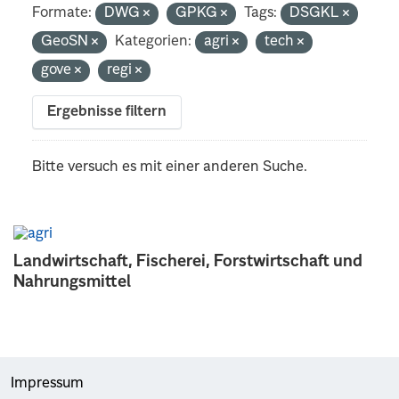
Formate:
DWG
GPKG
Tags:
DSGKL
GeoSN
Kategorien:
agri
tech
gove
regi
Ergebnisse filtern
Bitte versuch es mit einer anderen Suche.
Landwirtschaft, Fischerei, Forstwirtschaft und
Nahrungsmittel
Impressum