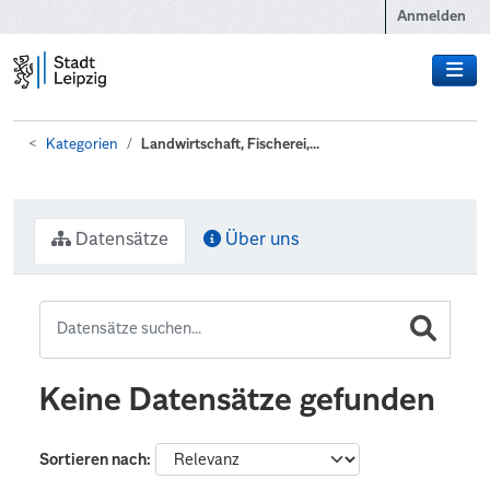
Zum Hauptinhalt wechseln
Anmelden
Kategorien
Landwirtschaft, Fischerei,...
Datensätze
Über uns
Keine Datensätze gefunden
Sortieren nach