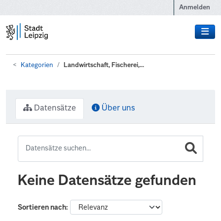
Zum Hauptinhalt wechseln
Anmelden
Kategorien
Landwirtschaft, Fischerei,...
Datensätze
Über uns
Keine Datensätze gefunden
Sortieren nach