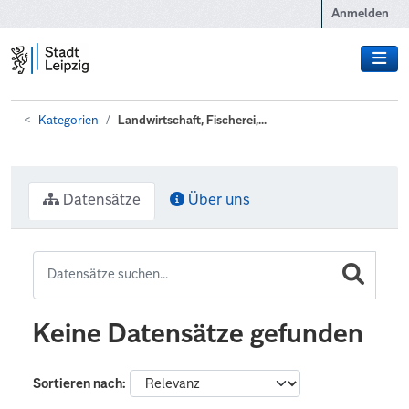
Zum Hauptinhalt wechseln
Anmelden
Kategorien
Landwirtschaft, Fischerei,...
Datensätze
Über uns
Keine Datensätze gefunden
Sortieren nach