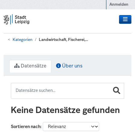
Zum Hauptinhalt wechseln
Anmelden
Kategorien
Landwirtschaft, Fischerei,...
Datensätze
Über uns
Keine Datensätze gefunden
Sortieren nach